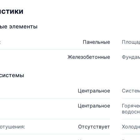
истики
ные элементы
:
Панельные
Площад
Железобетонные
Фундам
системы
Центральное
Систем
Центральное
Горяче
водосн
отушения:
Отсутствует
Холодн