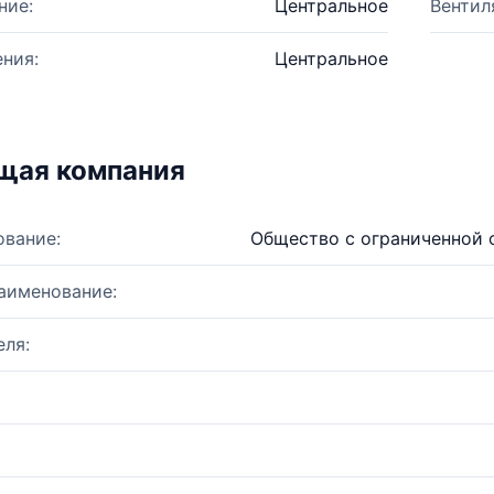
ние:
Центральное
Вентил
ния:
Центральное
щая компания
ование:
Общество с ограниченной 
аименование:
ля: