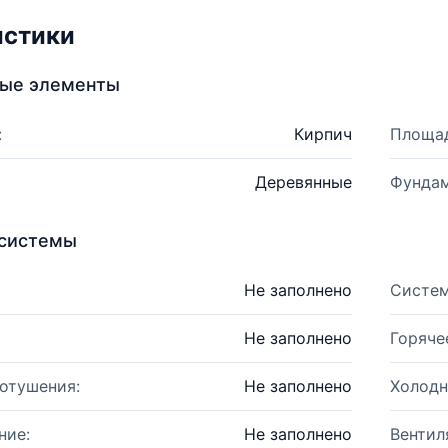
истики
ные элементы
:
Кирпич
Площад
Деревянные
Фундам
системы
Не заполнено
Систем
Не заполнено
Горяче
отушения:
Не заполнено
Холодн
ние:
Не заполнено
Вентил