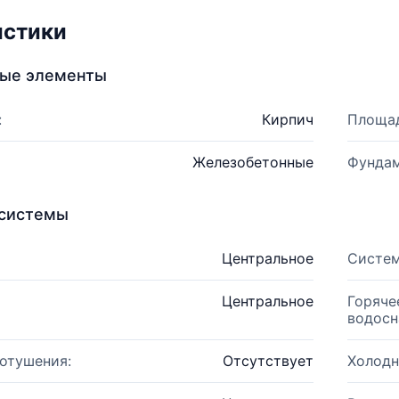
истики
ные элементы
:
Кирпич
Площад
Железобетонные
Фундам
системы
Центральное
Систем
Центральное
Горяче
водосн
отушения:
Отсутствует
Холодн