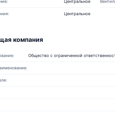
ние:
Центральное
Вентил
ния:
Центральное
щая компания
ование:
Общество с ограниченной ответственнос
аименование:
ля: