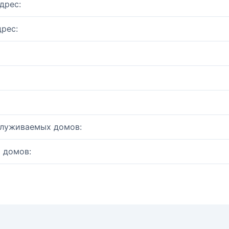
дрес:
рес:
служиваемых домов:
 домов: