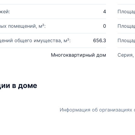
жей:
4
Площад
ых помещений, м²:
0
Площад
ений общего имущества, м²:
656.3
Площад
Многоквартирный дом
Серия,
ии в доме
Информация об организациях 