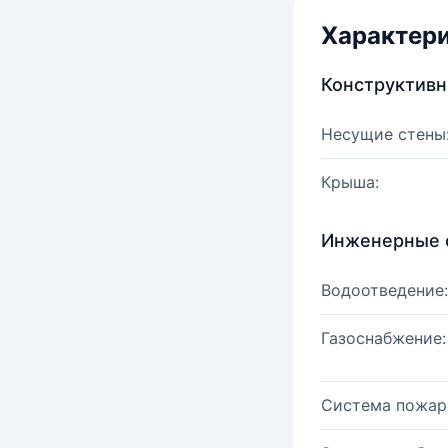
Характер
Конструктив
Несущие стены
Крыша:
Инженерные 
Водоотведение:
Газоснабжение:
Система пожар