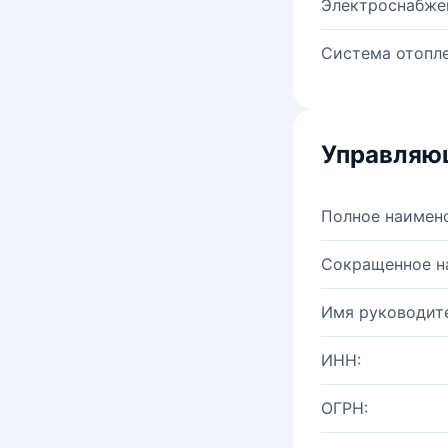
Электроснабже
Система отопле
Управляю
Полное наимен
Сокращенное н
Имя руководите
ИНН:
ОГРН: