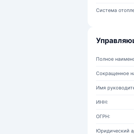
Система отопле
Управляю
Полное наимен
Сокращенное н
Имя руководите
ИНН:
ОГРН:
Юридический а