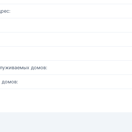
рес:
служиваемых домов:
 домов: