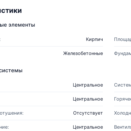
истики
ные элементы
:
Кирпич
Площад
Железобетонные
Фундам
системы
Центральное
Систем
Центральное
Горяче
отушения:
Отсутствует
Холодн
ние:
Центральное
Вентил