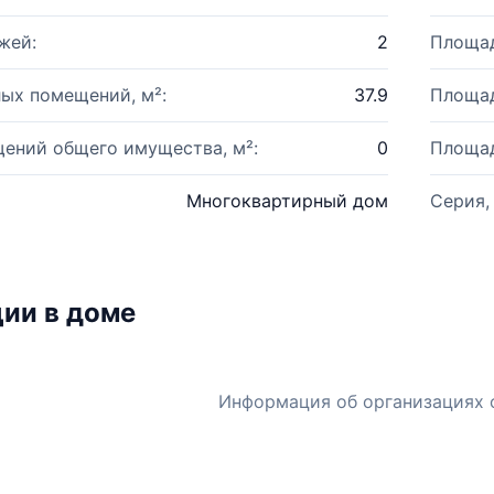
жей:
2
Площад
ых помещений, м²:
37.9
Площад
ений общего имущества, м²:
0
Площад
Многоквартирный дом
Серия,
ии в доме
Информация об организациях 