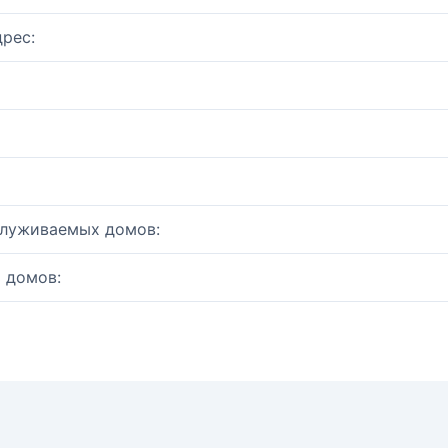
рес:
служиваемых домов:
 домов: