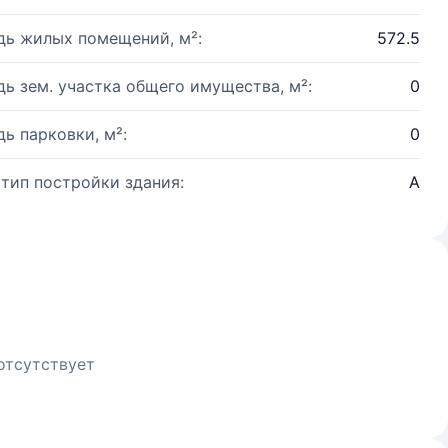
ь жилых помещений, м²:
572.5
ь зем. участка общего имущества, м²:
0
ь парковки, м²:
0
 тип постройки здания:
А
отсутствует