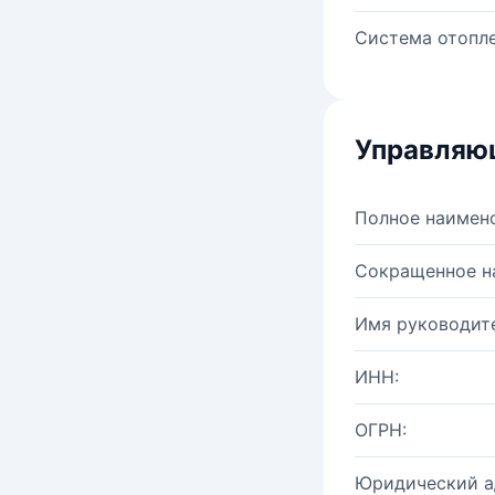
Система отопле
Управляю
Полное наимен
Сокращенное н
Имя руководите
ИНН:
ОГРН:
Юридический а