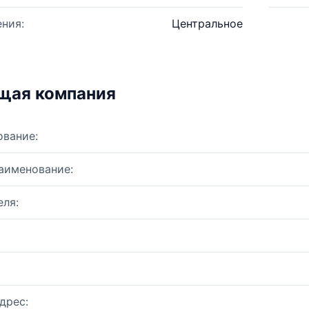
ния:
Центральное
щая компания
ование:
аименование:
ля:
дрес: