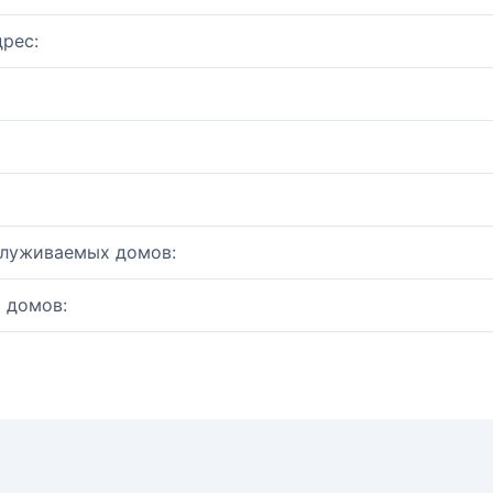
рес:
служиваемых домов:
 домов: