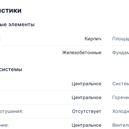
истики
ные элементы
:
Кирпич
Площад
Железобетонные
Фундам
системы
Центральное
Систем
Центральное
Горяче
отушения:
Отсутствует
Холодн
ние:
Центральное
Вентил