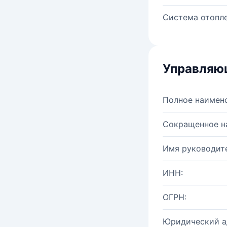
Система отопле
Управляю
Полное наимен
Сокращенное н
Имя руководите
ИНН:
ОГРН:
Юридический а