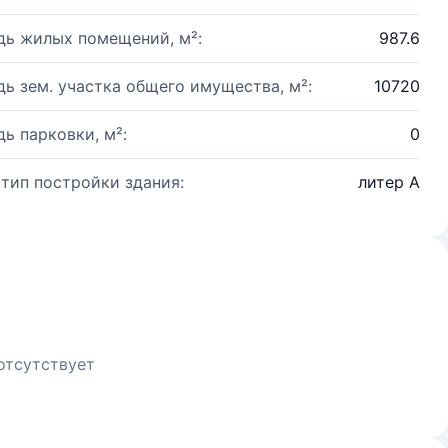
ь жилых помещений, м²:
987.6
ь зем. участка общего имущества, м²:
10720
ь парковки, м²:
0
 тип постройки здания:
литер А
отсутствует