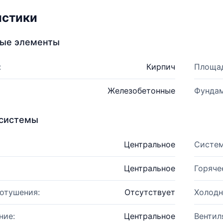
истики
ные элементы
:
Кирпич
Площад
Железобетонные
Фундам
системы
Центральное
Систем
Центральное
Горяче
отушения:
Отсутствует
Холодн
ние:
Центральное
Вентил