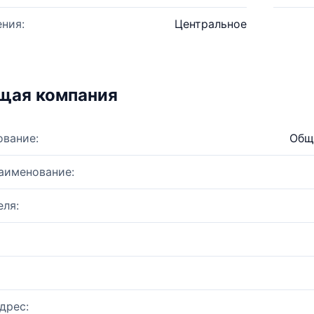
ния:
Центральное
щая компания
ование:
Общ
аименование:
ля:
дрес: