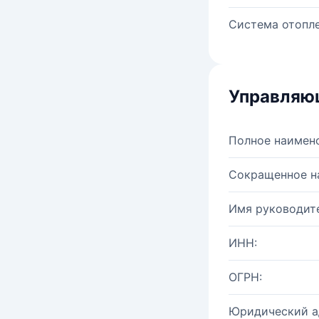
Система отопле
Управляю
Полное наимен
Сокращенное н
Имя руководите
ИНН:
ОГРН:
Юридический а