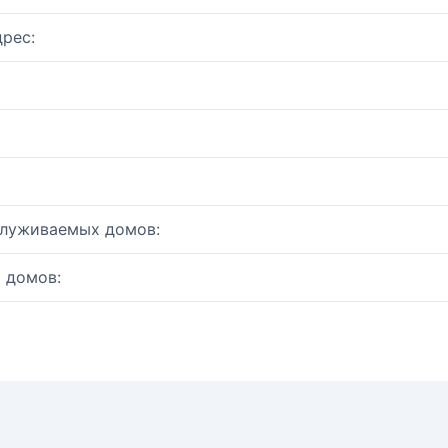
рес:
служиваемых домов:
 домов: