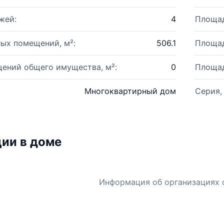
жей:
4
Площад
ых помещений, м²:
506.1
Площад
ений общего имущества, м²:
0
Площад
Многоквартирный дом
Серия,
ии в доме
Информация об организациях 