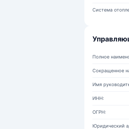
Система отопле
Управляю
Полное наимен
Сокращенное н
Имя руководите
ИНН:
ОГРН:
Юридический а