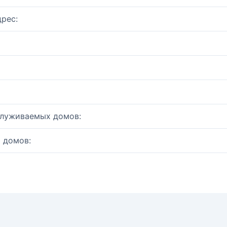
рес:
служиваемых домов:
 домов: