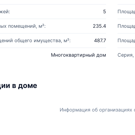
жей:
5
Площад
ых помещений, м²:
235.4
Площад
ений общего имущества, м²:
487.7
Площад
Многоквартирный дом
Серия,
ии в доме
Информация об организациях 