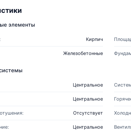
истики
ные элементы
:
Кирпич
Площад
Железобетонные
Фундам
системы
Центральное
Систем
Центральное
Горяче
отушения:
Отсутствует
Холодн
ние:
Центральное
Вентил