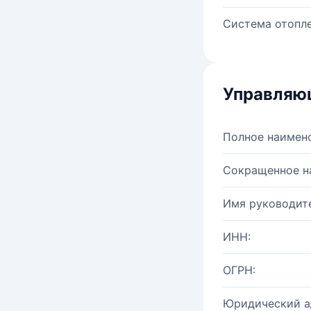
Система отопле
Управляю
Полное наимен
Сокращенное н
Имя руководите
ИНН:
ОГРН:
Юридический а