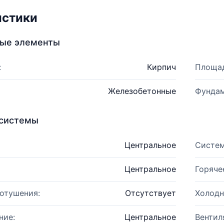
истики
ные элементы
:
Кирпич
Площад
Железобетонные
Фундам
системы
Центральное
Систем
Центральное
Горяче
отушения:
Отсутствует
Холодн
ние:
Центральное
Вентил