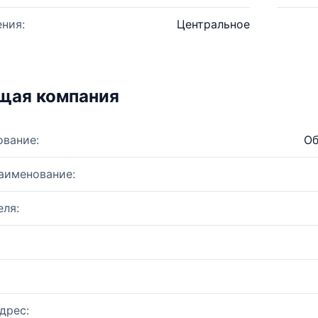
ния:
Центральное
щая компания
ование:
Об
аименование:
ля:
дрес: