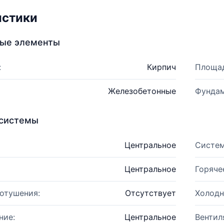
истики
ные элементы
:
Кирпич
Площад
Железобетонные
Фундам
системы
Центральное
Систем
Центральное
Горяче
отушения:
Отсутствует
Холодн
ние:
Центральное
Вентил