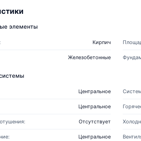
истики
ные элементы
:
Кирпич
Площад
Железобетонные
Фундам
системы
Центральное
Систем
Центральное
Горяче
отушения:
Отсутствует
Холодн
ние:
Центральное
Вентил