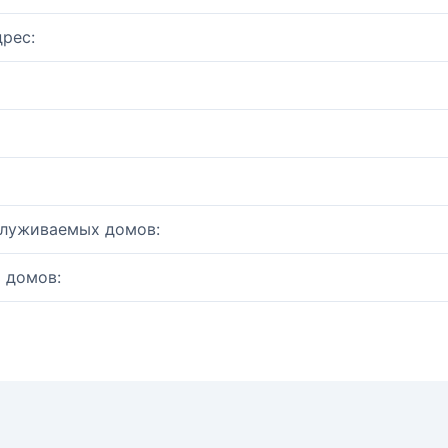
рес:
служиваемых домов:
 домов: