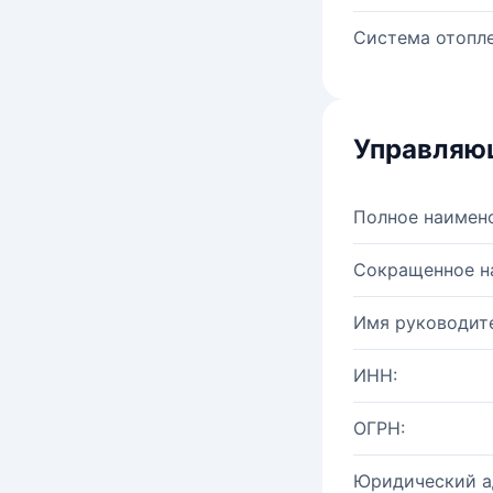
Система отопле
Управляю
Полное наимен
Сокращенное н
Имя руководите
ИНН:
ОГРН:
Юридический а