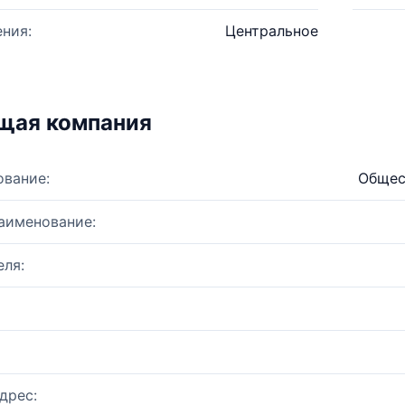
ния:
Центральное
щая компания
ование:
Общес
аименование:
ля:
дрес: