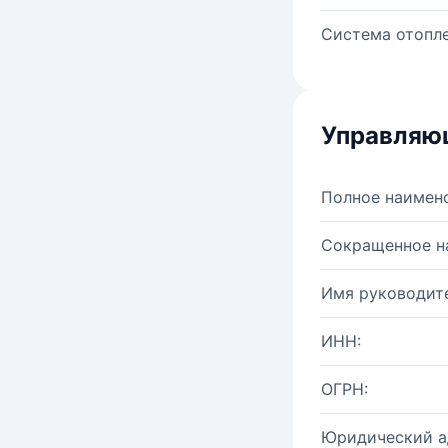
Система отопле
Управляю
Полное наимен
Сокращенное н
Имя руководите
ИНН:
ОГРН:
Юридический а