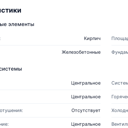
истики
ные элементы
:
Кирпич
Площад
Железобетонные
Фундам
системы
Центральное
Систем
Центральное
Горяче
отушения:
Отсутствует
Холодн
ние:
Центральное
Вентил