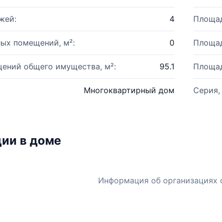
жей:
4
Площад
ых помещений, м²:
0
Площад
ений общего имущества, м²:
95.1
Площад
Многоквартирный дом
Серия,
ии в доме
Информация об организациях 