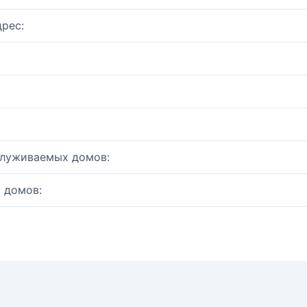
рес:
служиваемых домов:
 домов: