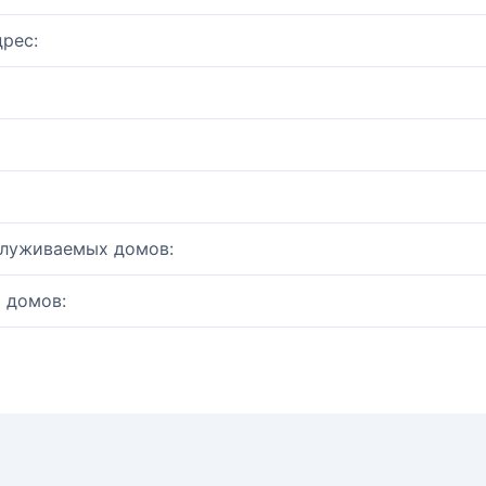
рес:
служиваемых домов:
 домов: