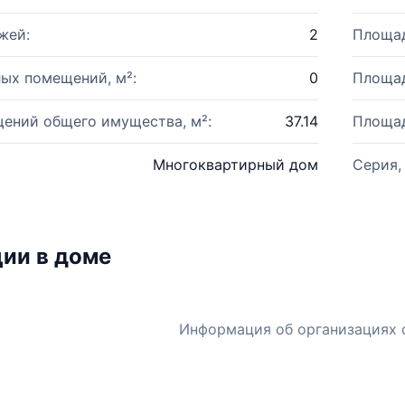
жей:
2
Площад
ых помещений, м²:
0
Площад
ений общего имущества, м²:
37.14
Площад
Многоквартирный дом
Серия,
ии в доме
Информация об организациях 