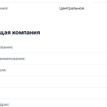
ния:
Центральное
щая компания
ование:
аименование:
ля:
дрес: