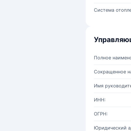
Система отопле
Управляю
Полное наимен
Сокращенное н
Имя руководите
ИНН:
ОГРН:
Юридический а