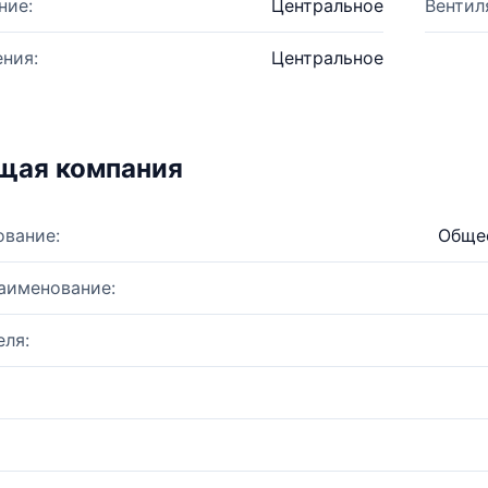
ние:
Центральное
Вентил
ния:
Центральное
щая компания
ование:
Общес
аименование:
ля: