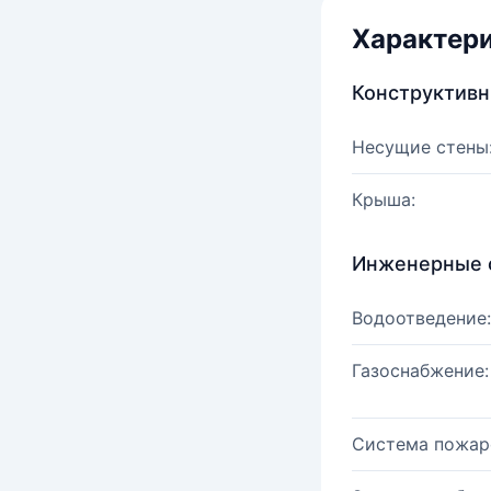
Характер
Конструктив
Несущие стены
Крыша:
Инженерные 
Водоотведение:
Газоснабжение:
Система пожар