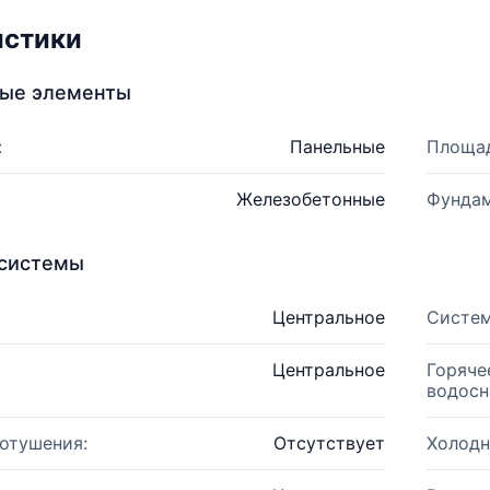
истики
ные элементы
:
Панельные
Площад
Железобетонные
Фундам
системы
Центральное
Систем
Центральное
Горяче
водосн
отушения:
Отсутствует
Холодн