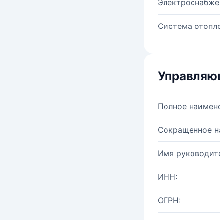
Электроснабже
Система отопле
Управляю
Полное наимен
Сокращенное н
Имя руководите
ИНН:
ОГРН: