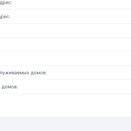
дрес:
рес:
служиваемых домов:
 домов: