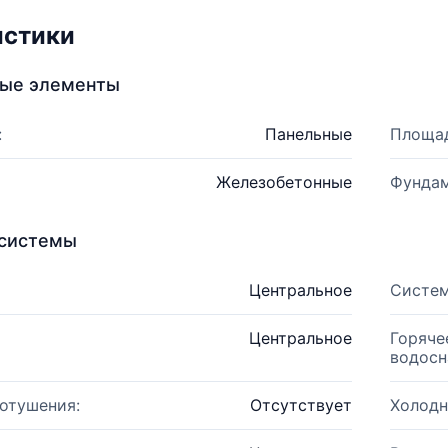
истики
ные элементы
:
Панельные
Площад
Железобетонные
Фундам
системы
Центральное
Систем
Центральное
Горяче
водосн
отушения:
Отсутствует
Холодн