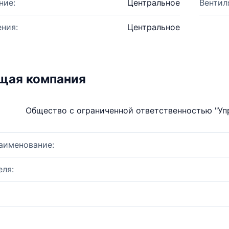
ние:
Центральное
Вентил
ния:
Центральное
щая компания
Общество с ограниченной ответственностью "У
аименование:
ля: