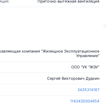
яция:
Приточно-вытяжная вентиляция
правляющая компания "Жилищное Эксплуатационное
Управление"
ООО "УК "ЖЭУ"
Сергей Викторович Дудкин
3435314167
1143435004954