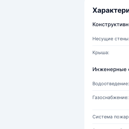
Характер
Конструктив
Несущие стены
Крыша:
Инженерные 
Водоотведение:
Газоснабжение:
Система пожар