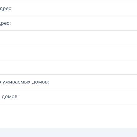
дрес:
рес:
служиваемых домов:
 домов: