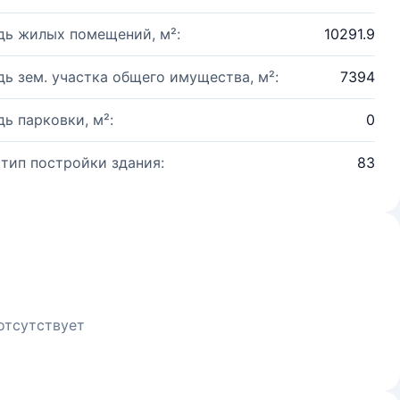
ь жилых помещений, м²:
10291.9
ь зем. участка общего имущества, м²:
7394
ь парковки, м²:
0
 тип постройки здания:
83
отсутствует