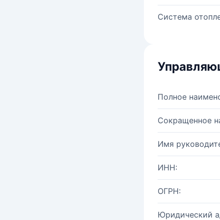
Система отопле
Управляю
Полное наимен
Сокращенное н
Имя руководите
ИНН:
ОГРН:
Юридический а