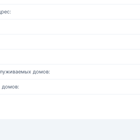
рес:
служиваемых домов:
 домов: