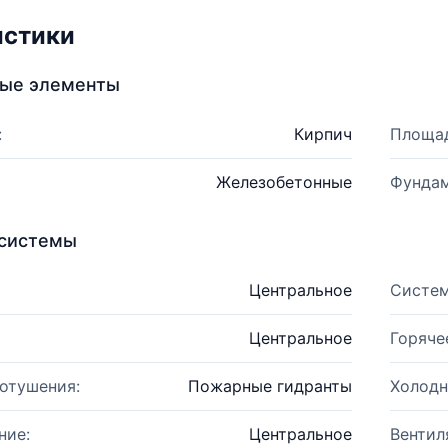
истики
ные элементы
:
Кирпич
Площад
Железобетонные
Фундам
системы
Центральное
Систем
Центральное
Горяче
отушения:
Пожарные гидранты
Холодн
ние:
Центральное
Вентил