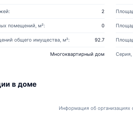
жей:
2
Площад
ых помещений, м²:
0
Площад
ений общего имущества, м²:
92.7
Площад
Многоквартирный дом
Серия,
ии в доме
Информация об организациях 