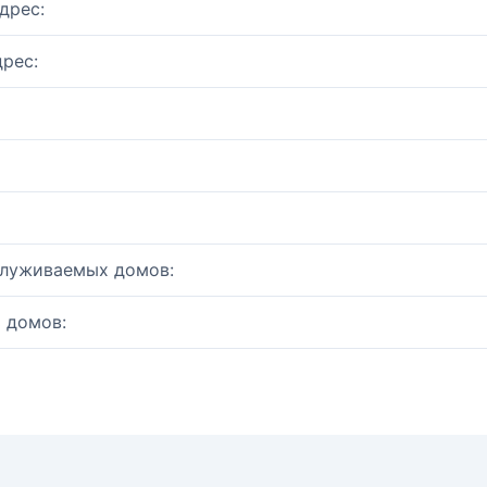
дрес:
рес:
служиваемых домов:
 домов: