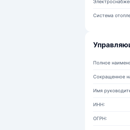
Электроснабже
Система отопле
Управляю
Полное наимен
Сокращенное н
Имя руководите
ИНН:
ОГРН: