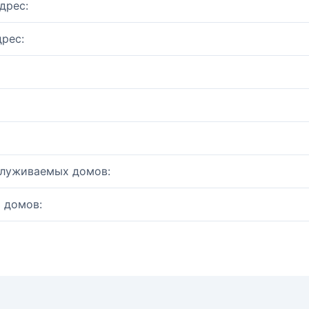
дрес:
рес:
служиваемых домов:
 домов: