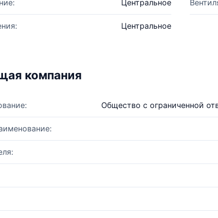
ние:
Центральное
Вентил
ния:
Центральное
щая компания
ование:
Общество с ограниченной от
аименование:
ля: