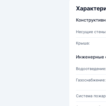
Характер
Конструктив
Несущие стены
Крыша:
Инженерные 
Водоотведение:
Газоснабжение:
Система пожар