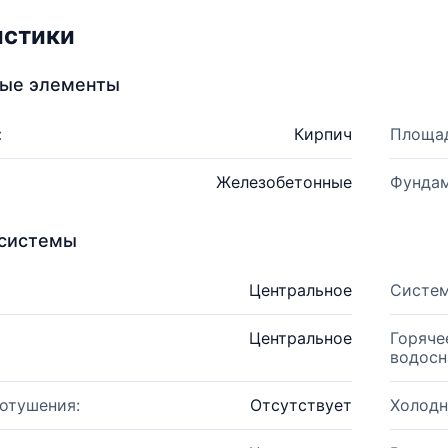
истики
ные элементы
:
Кирпич
Площад
Железобетонные
Фундам
системы
Центральное
Систем
Центральное
Горяче
водосн
отушения:
Отсутствует
Холодн