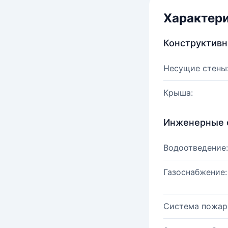
Характер
Конструктив
Несущие стены
Крыша:
Инженерные 
Водоотведение:
Газоснабжение:
Система пожар