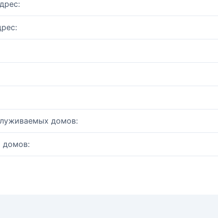
дрес:
рес:
служиваемых домов:
 домов: