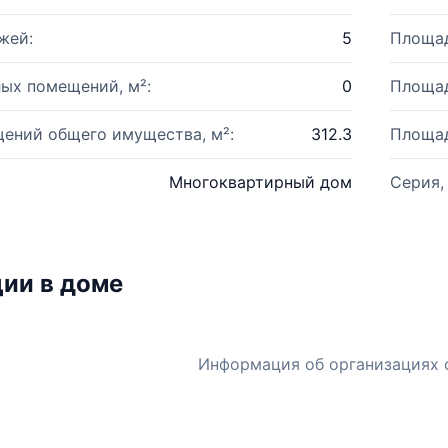
жей:
5
Площад
ых помещений, м²:
0
Площад
ений общего имущества, м²:
312.3
Площад
Многоквартирный дом
Серия,
ии в доме
Информация об организациях 