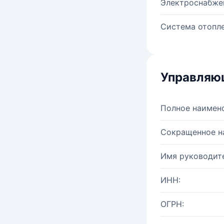
Электроснабже
Система отопле
Управляю
Полное наимен
Сокращенное н
Имя руководите
ИНН:
ОГРН: