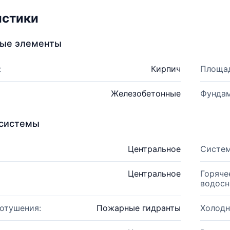
истики
ные элементы
:
Кирпич
Площад
Железобетонные
Фундам
системы
Центральное
Систем
Центральное
Горяче
водосн
отушения:
Пожарные гидранты
Холодн