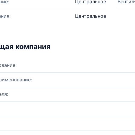
ние:
Центральное
Вентил
ния:
Центральное
щая компания
ование:
аименование:
ля: