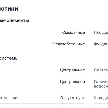
истики
ные элементы
:
Смешанные
Площад
Железобетонные
Фундам
системы
Центральное
Систем
Центральное
Горяче
водосн
отушения:
Отсутствует
Холодн