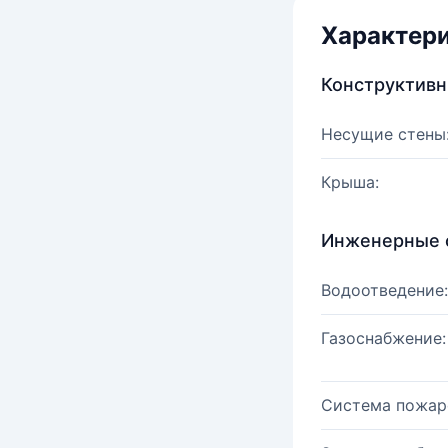
Характер
Конструктив
Несущие стены
Крыша:
Инженерные 
Водоотведение:
Газоснабжение:
Система пожар