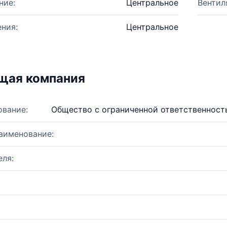
ние:
Центральное
Вентил
ния:
Центральное
щая компания
ование:
Общество с ограниченной ответственност
аименование:
ля: