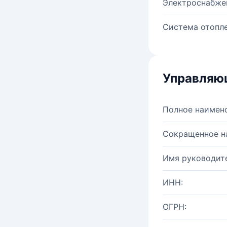
Электроснабже
Система отопле
Управляю
Полное наимен
Сокращенное н
Имя руководите
ИНН:
ОГРН: