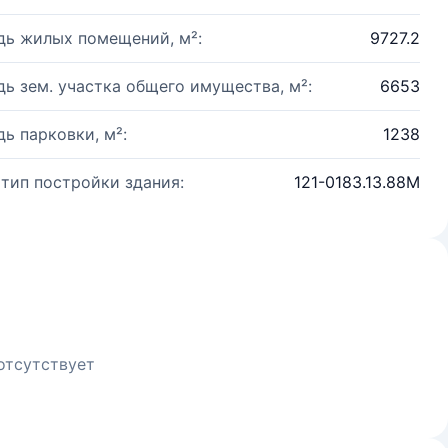
ь жилых помещений, м²:
9727.2
ь зем. участка общего имущества, м²:
6653
ь парковки, м²:
1238
 тип постройки здания:
121-0183.13.88М
отсутствует