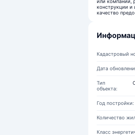
или компаний, 
конструкции и 
качество предо
Информац
Кадастровый н
Дата обновлени
Тип
объекта:
Год постройки:
Количество жи
Класс энергети