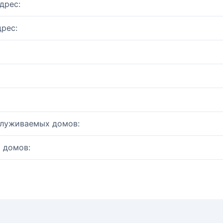
дрес:
рес:
служиваемых домов:
 домов: