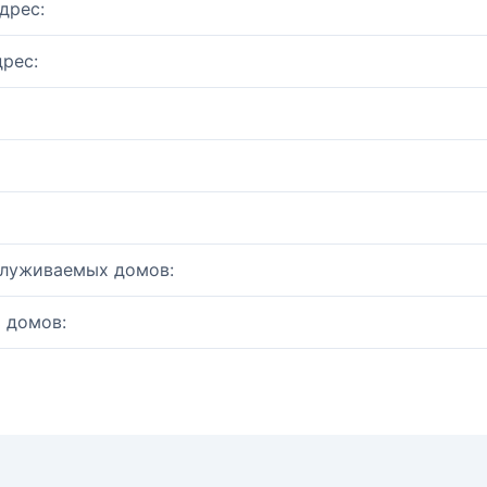
дрес:
рес:
служиваемых домов:
 домов: