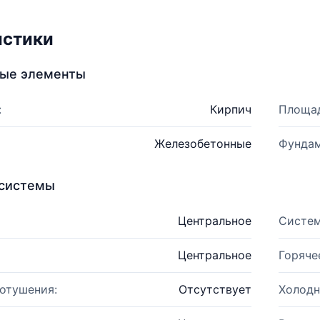
истики
ные элементы
:
Кирпич
Площад
Железобетонные
Фундам
системы
Центральное
Систем
Центральное
Горяче
отушения:
Отсутствует
Холодн