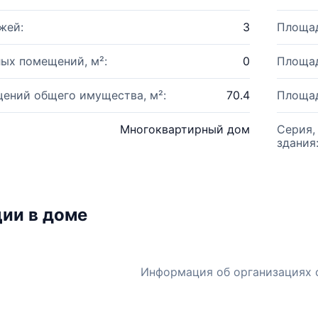
жей:
3
Площад
ых помещений, м²:
0
Площад
ений общего имущества, м²:
70.4
Площад
Многоквартирный дом
Серия,
здания
ии в доме
Информация об организациях 