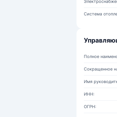
Электроснабже
Система отопле
Управляю
Полное наимен
Сокращенное н
Имя руководите
ИНН:
ОГРН: