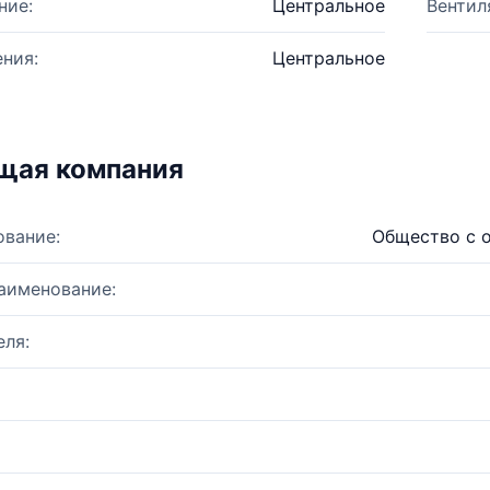
ние:
Центральное
Вентил
ния:
Центральное
щая компания
ование:
Общество с о
аименование:
ля: