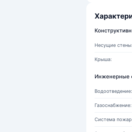
Характер
Конструктив
Несущие стены
Крыша:
Инженерные 
Водоотведение:
Газоснабжение:
Система пожар