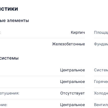
истики
ные элементы
:
Кирпич
Площад
Железобетонные
Фундам
системы
Центральное
Систем
Центральное
Горяче
отушения:
Отсутствует
Холодн
ние:
Центральное
Вентил