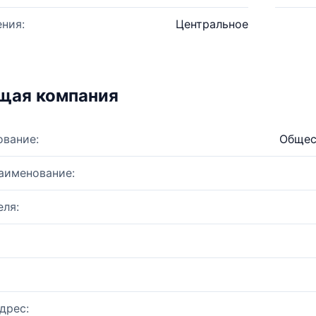
ния:
Центральное
щая компания
ование:
Общес
аименование:
ля:
дрес: