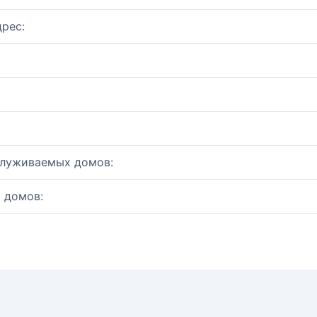
рес:
служиваемых домов:
 домов: