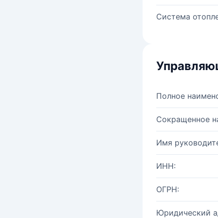
Система отопле
Управляю
Полное наимен
Сокращенное н
Имя руководите
ИНН:
ОГРН:
Юридический а