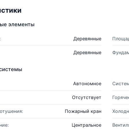
истики
ные элементы
:
Деревянные
Площад
Деревянные
Фундам
системы
Автономное
Систем
Отсутствует
Горяче
отушения:
Пожарный кран
Холодн
ние:
Центральное
Вентил