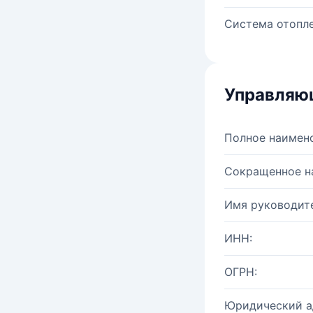
Система отопле
Управляю
Полное наимен
Сокращенное н
Имя руководите
ИНН:
ОГРН:
Юридический а