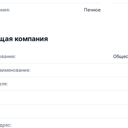
ния:
Печное
щая компания
ование:
Общес
аименование:
ля:
дрес: