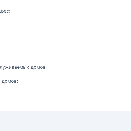
рес:
служиваемых домов:
 домов: