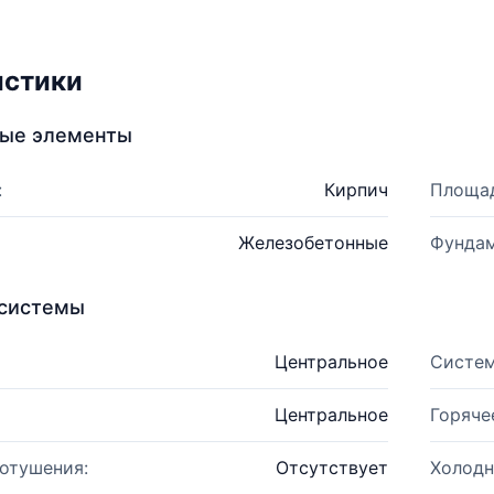
истики
ные элементы
:
Кирпич
Площад
Железобетонные
Фундам
системы
Центральное
Систем
Центральное
Горяче
отушения:
Отсутствует
Холодн