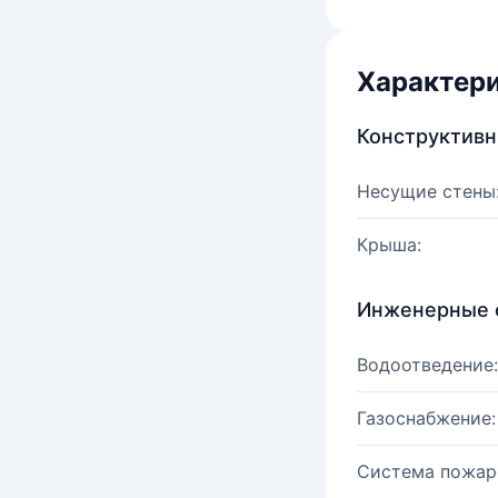
Характер
Конструктив
Несущие стены
Крыша:
Инженерные 
Водоотведение:
Газоснабжение:
Система пожар