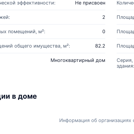
ческой эффективности:
Не присвоен
Количе
жей:
2
Площад
ых помещений, м²:
0
Площад
ений общего имущества, м²:
82.2
Площад
Многоквартирный дом
Серия,
здания
ии в доме
Информация об организациях 