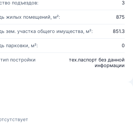
ство подъездов:
3
ь жилых помещений, м²:
875
ь зем. участка общего имущества, м²:
851.3
ь парковки, м²:
0
 тип постройки
тех.паспорт без данной
:
информации
отсутствует