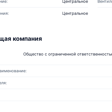
ние:
Центральное
Вентил
ния:
Центральное
щая компания
Общество с ограниченной ответственност
аименование:
ля: