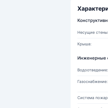
Характер
Конструктив
Несущие стены
Крыша:
Инженерные 
Водоотведение:
Газоснабжение:
Система пожар