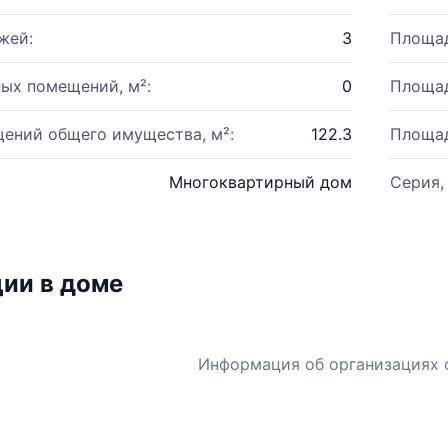
жей:
3
Площад
ых помещений, м²:
0
Площад
ений общего имущества, м²:
122.3
Площад
Многоквартирный дом
Серия,
ии в доме
Информация об организациях 