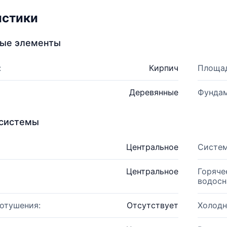
истики
ные элементы
:
Кирпич
Площад
Деревянные
Фундам
системы
Центральное
Систем
Центральное
Горяче
водосн
отушения:
Отсутствует
Холодн