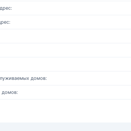
дрес:
рес:
служиваемых домов:
 домов: