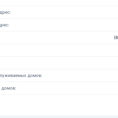
дрес:
рес:
(
служиваемых домов:
 домов: