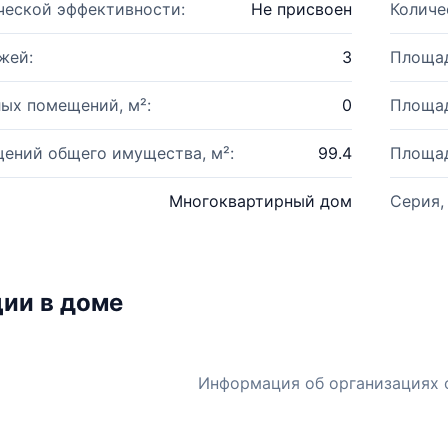
ческой эффективности:
Не присвоен
Количе
жей:
3
Площад
ых помещений, м²:
0
Площад
ений общего имущества, м²:
99.4
Площад
Многоквартирный дом
Серия,
ии в доме
Информация об организациях 