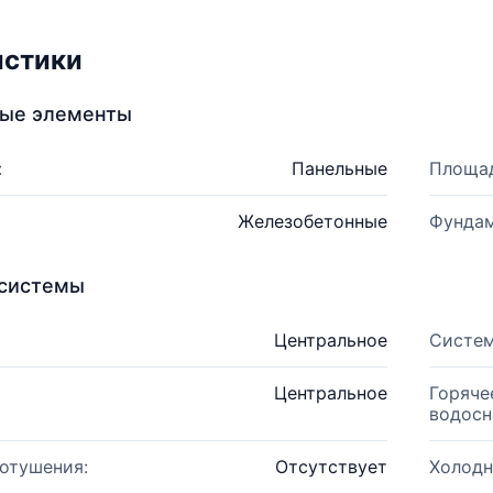
истики
ные элементы
:
Панельные
Площад
Железобетонные
Фундам
системы
Центральное
Систем
Центральное
Горяче
водосн
отушения:
Отсутствует
Холодн