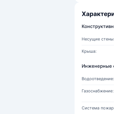
Характер
Конструктив
Несущие стены
Крыша:
Инженерные 
Водоотведение:
Газоснабжение:
Система пожар