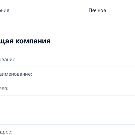
ния:
Печное
щая компания
ование:
аименование:
ля:
дрес: