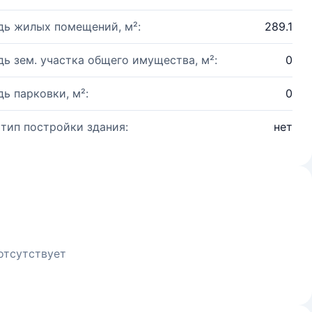
ь жилых помещений, м²:
289.1
ь зем. участка общего имущества, м²:
0
ь парковки, м²:
0
 тип постройки здания:
нет
отсутствует