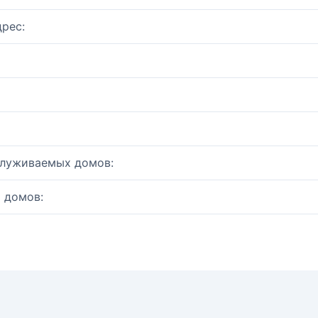
рес:
служиваемых домов:
 домов: