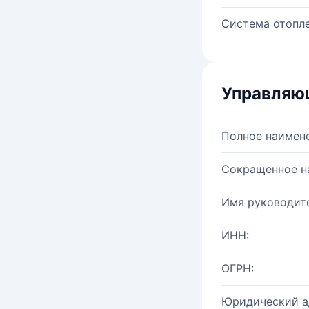
Система отопле
Управляю
Полное наимен
Сокращенное н
Имя руководите
ИНН:
ОГРН:
Юридический а