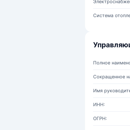
Электроснабже
Система отопле
Управляю
Полное наимен
Сокращенное н
Имя руководите
ИНН:
ОГРН: