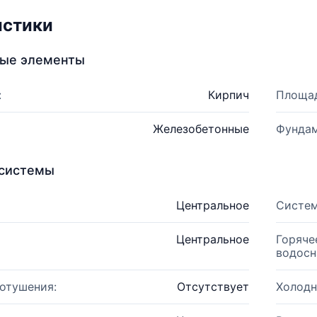
истики
ные элементы
:
Кирпич
Площад
Железобетонные
Фундам
системы
Центральное
Систем
Центральное
Горяче
водосн
отушения:
Отсутствует
Холодн