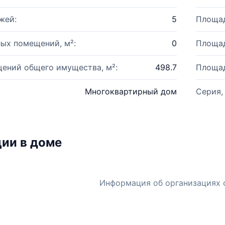
жей:
5
Площад
ых помещений, м²:
0
Площад
ений общего имущества, м²:
498.7
Площад
Многоквартирный дом
Серия,
ии в доме
Информация об организациях 