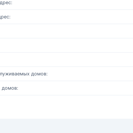
дрес:
рес:
служиваемых домов:
 домов: