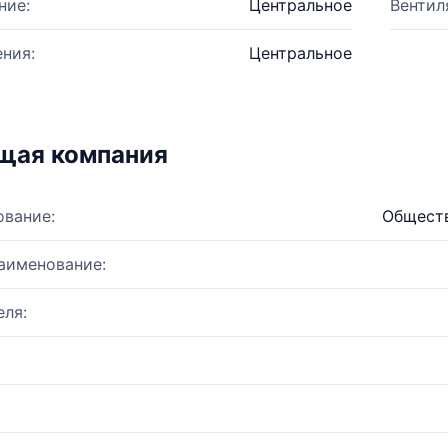
ние:
Центральное
Вентил
ния:
Центральное
щая компания
ование:
Обществ
аименование:
ля: