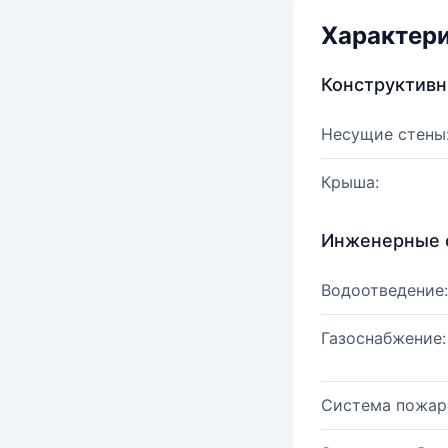
Характер
Конструктив
Несущие стены
Крыша:
Инженерные 
Водоотведение:
Газоснабжение:
Система пожар