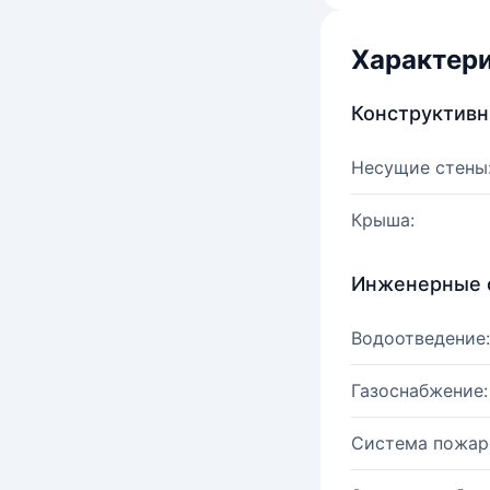
Характер
Конструктив
Несущие стены
Крыша:
Инженерные 
Водоотведение:
Газоснабжение:
Система пожар