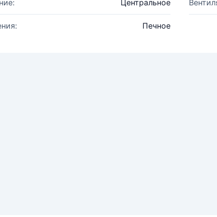
ние:
Центральное
Вентил
ния:
Печное