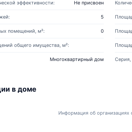
ческой эффективности:
Не присвоен
Количе
жей:
5
Площад
ых помещений, м²:
0
Площад
ений общего имущества, м²:
Площад
Многоквартирный дом
Серия,
ии в доме
Информация об организациях 