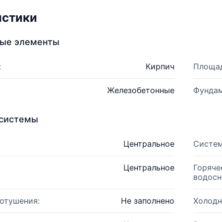
истики
ные элементы
:
Кирпич
Площад
Железобетонные
Фундам
системы
Центральное
Систем
Центральное
Горяче
водосн
отушения:
Не заполнено
Холодн