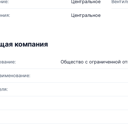
ние:
Центральное
Вентил
ния:
Центральное
щая компания
ование:
Общество с ограниченной о
аименование:
ля: