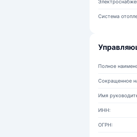
Электроснабже
Система отопле
Управляю
Полное наимен
Сокращенное н
Имя руководите
ИНН:
ОГРН: