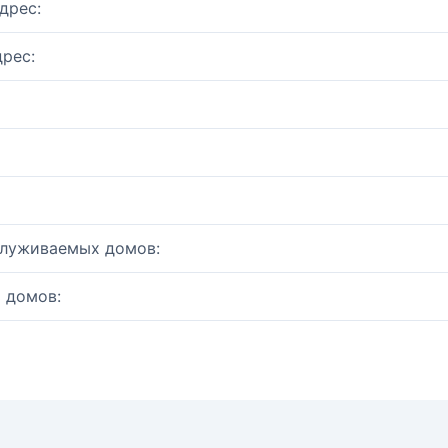
дрес:
рес:
служиваемых домов:
 домов: