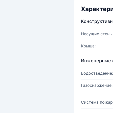
Характер
Конструктив
Несущие стены
Крыша:
Инженерные 
Водоотведение:
Газоснабжение:
Система пожар