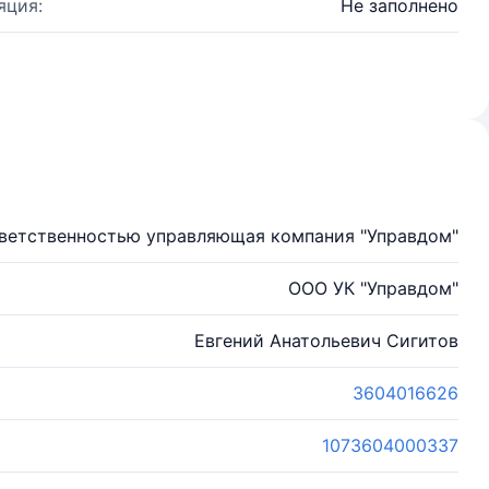
яция:
Не заполнено
тветственностью управляющая компания "Управдом"
ООО УК "Управдом"
Евгений Анатольевич Сигитов
3604016626
1073604000337