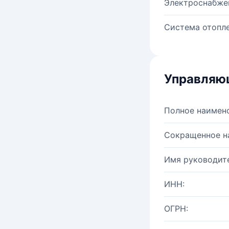
Электроснабже
Система отопле
Управляю
Полное наимен
Сокращенное н
Имя руководите
ИНН:
ОГРН: