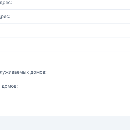
дрес:
рес:
служиваемых домов:
 домов: