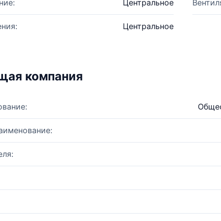
ние:
Центральное
Вентил
ния:
Центральное
щая компания
ование:
Общес
аименование:
ля: