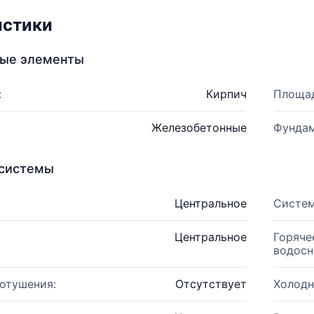
истики
ные элементы
:
Кирпич
Площад
Железобетонные
Фундам
системы
Центральное
Систем
Центральное
Горяче
водосн
отушения:
Отсутствует
Холодн