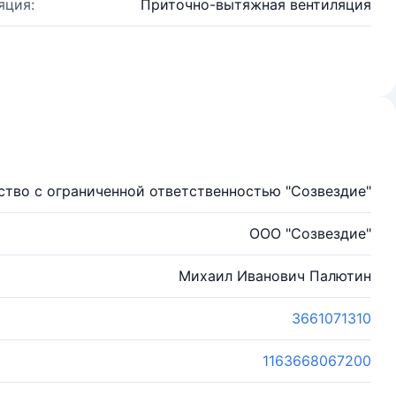
яция:
Приточно-вытяжная вентиляция
тво с ограниченной ответственностью "Созвездие"
ООО "Созвездие"
Михаил Иванович Палютин
3661071310
1163668067200