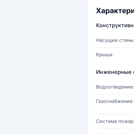
Характер
Конструктив
Несущие стены
Крыша:
Инженерные 
Водоотведение:
Газоснабжение:
Система пожар