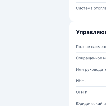
Система отопле
Управляю
Полное наимен
Сокращенное н
Имя руководите
ИНН:
ОГРН:
Юридический а