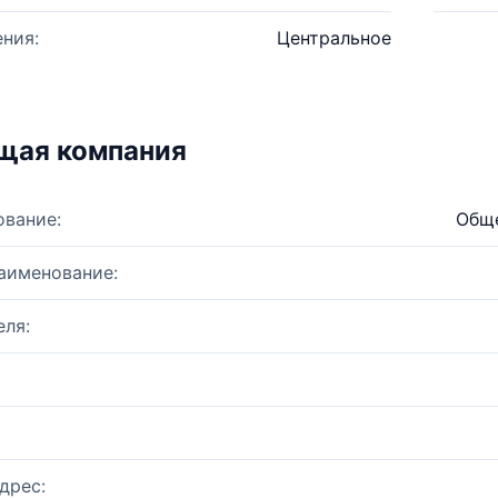
ния:
Центральное
щая компания
ование:
Обще
аименование:
ля:
дрес: