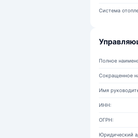
Система отопле
Управляю
Полное наимен
Сокращенное н
Имя руководите
ИНН:
ОГРН:
Юридический а