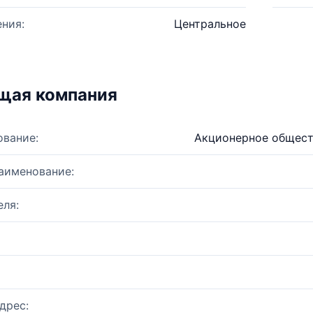
ния:
Центральное
щая компания
ование:
Акционерное общест
аименование:
ля:
дрес: