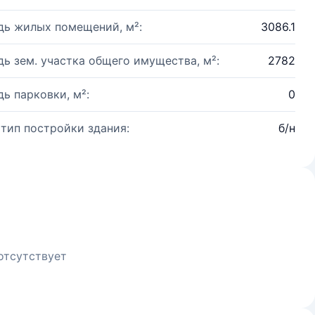
ь жилых помещений, м²:
3086.1
ь зем. участка общего имущества, м²:
2782
ь парковки, м²:
0
 тип постройки здания:
б/н
отсутствует