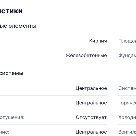
истики
ные элементы
:
Кирпич
Площад
Железобетонные
Фундам
системы
Центральное
Систем
Центральное
Горяче
отушения:
Отсутствует
Холодн
ние:
Центральное
Вентил