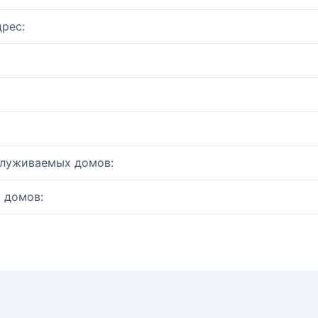
рес:
служиваемых домов:
 домов: