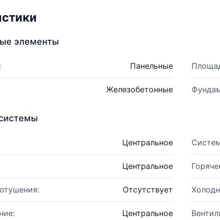
истики
ные элементы
:
Панельные
Площад
Железобетонные
Фундам
системы
Центральное
Систем
Центральное
Горяче
отушения:
Отсутствует
Холодн
ние:
Центральное
Вентил