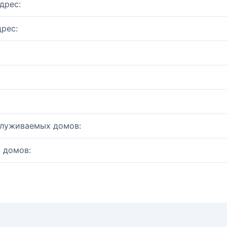
дрес:
рес:
служиваемых домов:
 домов: