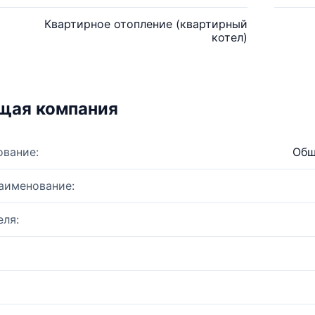
Квартирное отопление (квартирный
котел)
щая компания
ование:
Общ
аименование:
ля: