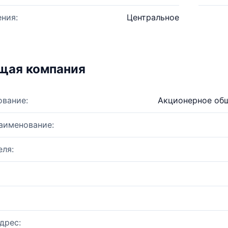
ния:
Центральное
щая компания
ование:
Акционерное общ
аименование:
ля:
дрес: