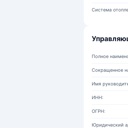
Система отопле
Управляю
Полное наимен
Сокращенное н
Имя руководите
ИНН:
ОГРН:
Юридический а