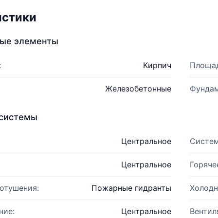
истики
ные элементы
:
Кирпич
Площад
Железобетонные
Фундам
системы
Центральное
Систем
Центральное
Горяче
отушения:
Пожарные гидранты
Холодн
ние:
Центральное
Вентил