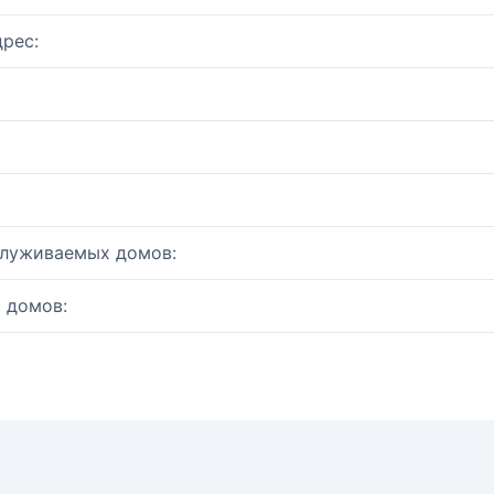
рес:
служиваемых домов:
 домов: