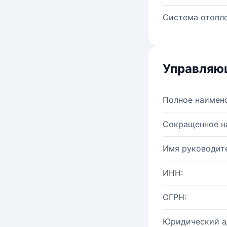
Система отопле
Управляю
Полное наимен
Сокращенное н
Имя руководите
ИНН:
ОГРН:
Юридический а