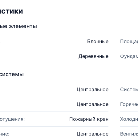
истики
ные элементы
:
Блочные
Площад
Деревянные
Фундам
системы
Центральное
Систем
Центральное
Горяче
отушения:
Пожарный кран
Холодн
ние:
Центральное
Вентил