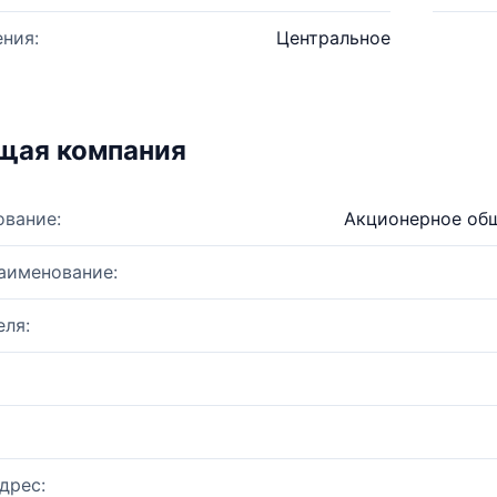
ния:
Центральное
щая компания
ование:
Акционерное общ
аименование:
ля:
дрес: