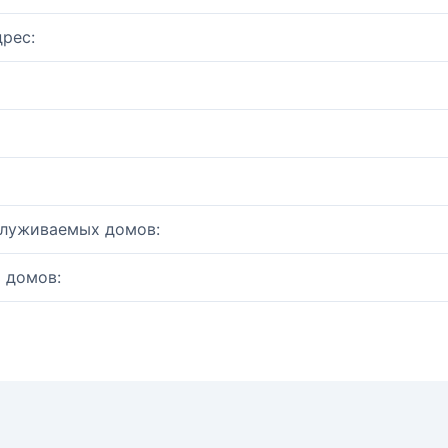
рес:
служиваемых домов:
 домов: