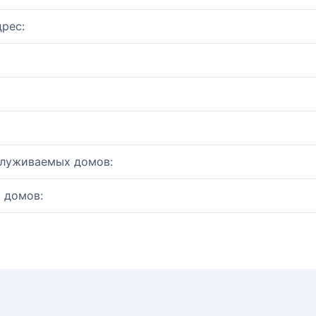
рес:
служиваемых домов:
 домов: