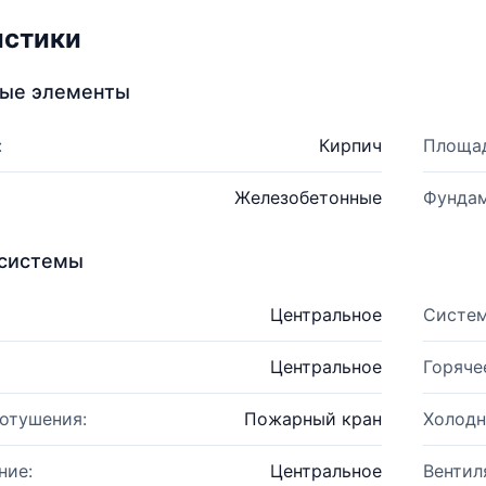
истики
ные элементы
:
Кирпич
Площад
Железобетонные
Фундам
системы
Центральное
Систем
Центральное
Горяче
отушения:
Пожарный кран
Холодн
ние:
Центральное
Вентил