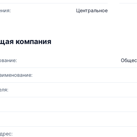
ния:
Центральное
щая компания
ование:
Общес
аименование:
ля:
дрес: