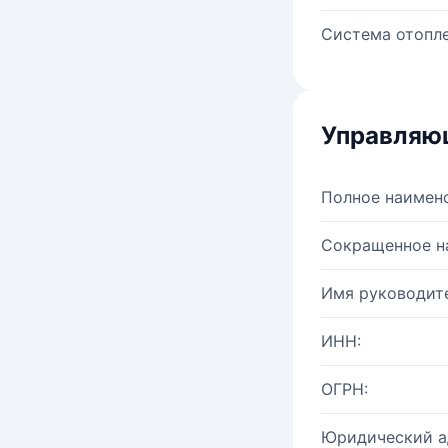
Система отопле
Управляю
Полное наимен
Сокращенное н
Имя руководите
ИНН:
ОГРН:
Юридический а