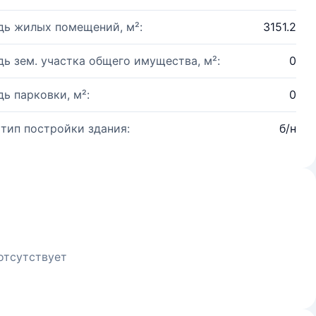
ь жилых помещений, м²:
3151.2
ь зем. участка общего имущества, м²:
0
ь парковки, м²:
0
 тип постройки здания:
б/н
отсутствует