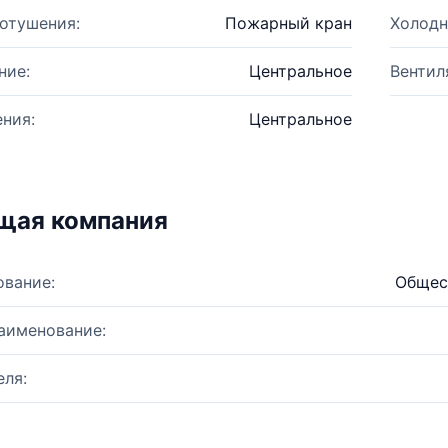
отушения:
Пожарный кран
Холодн
ние:
Центральное
Вентил
ния:
Центральное
щая компания
ование:
Общес
аименование:
ля: