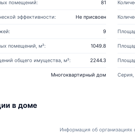
лых помещений:
81
Количе
ческой эффективности:
Не присвоен
Количе
жей:
9
Площад
ых помещений, м²:
1049.8
Площад
ений общего имущества, м²:
2244.3
Площад
Многоквартирный дом
Серия,
ии в доме
Информация об организациях 