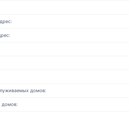
дрес:
рес:
служиваемых домов:
 домов: