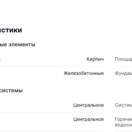
истики
ные элементы
:
Кирпич
Площад
Железобетонные
Фундам
системы
Центральное
Систем
Центральное
Горяче
водосн