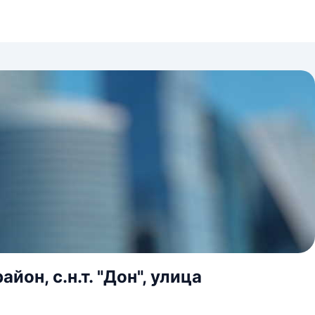
он, с.н.т. "Дон", улица