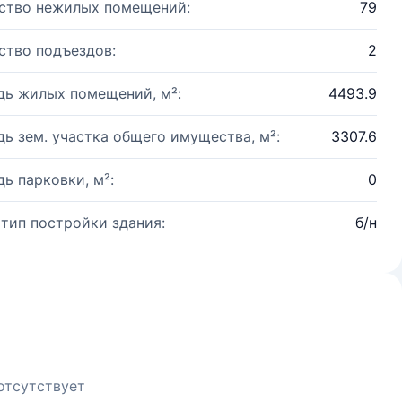
ство нежилых помещений:
79
ство подъездов:
2
ь жилых помещений, м²:
4493.9
ь зем. участка общего имущества, м²:
3307.6
ь парковки, м²:
0
 тип постройки здания:
б/н
отсутствует