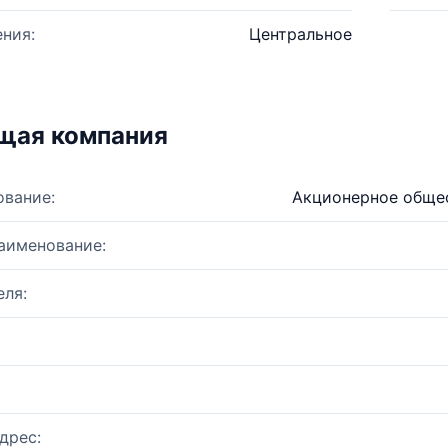
ния:
Центральное
щая компания
ование:
Акционерное общес
аименование:
ля:
дрес: