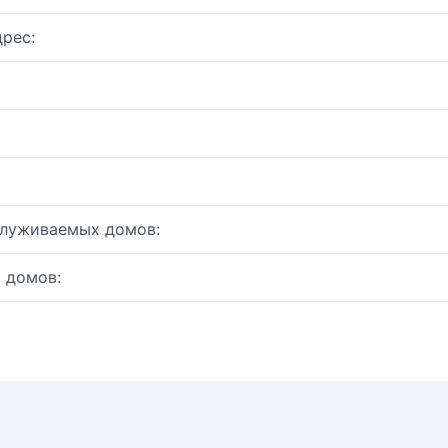
рес:
служиваемых домов:
 домов: