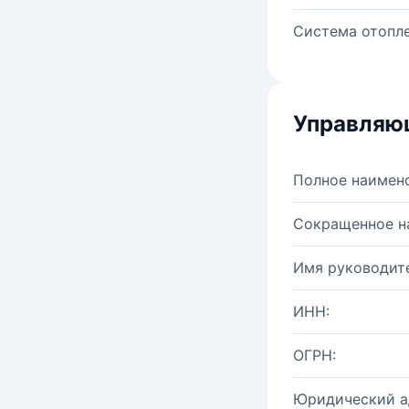
Система отопле
Управляю
Полное наимен
Сокращенное н
Имя руководите
ИНН:
ОГРН:
Юридический а