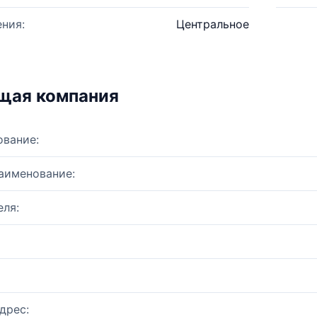
ния:
Центральное
щая компания
ование:
аименование:
ля:
дрес: