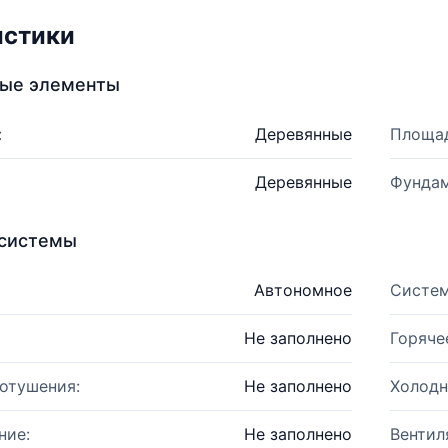
истики
ные элементы
:
Деревянные
Площад
Деревянные
Фундам
системы
Автономное
Систем
Не заполнено
Горяче
отушения:
Не заполнено
Холодн
ние:
Не заполнено
Вентил