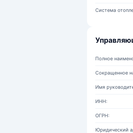
Система отопле
Управляю
Полное наимен
Сокращенное н
Имя руководите
ИНН:
ОГРН:
Юридический а