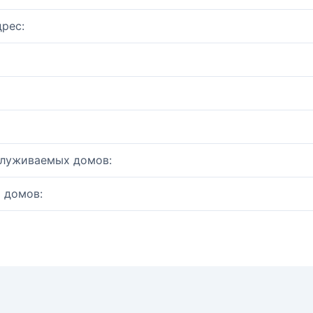
рес:
служиваемых домов:
 домов: