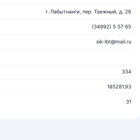
г. Лабытнанги, пер. Таежный, д. 26
(34992) 5 57 65
sik-lbt@mail.ru
334
185281.93
31