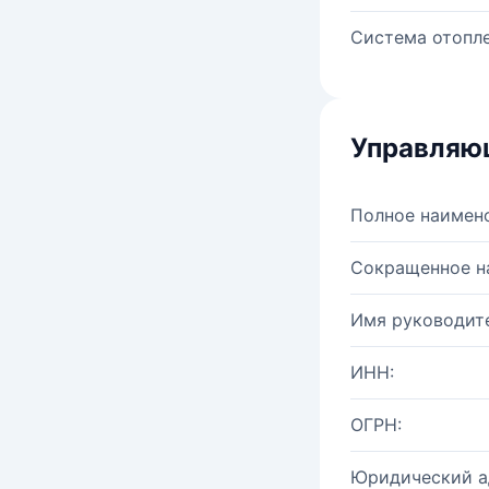
Система отопле
Управляю
Полное наимен
Сокращенное н
Имя руководите
ИНН:
ОГРН:
Юридический а