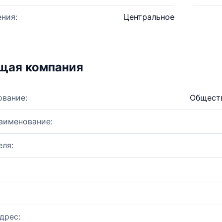
ния:
Центральное
щая компания
ование:
Общест
аименование:
ля:
дрес: