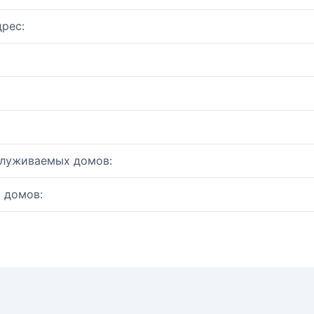
рес:
служиваемых домов:
 домов: