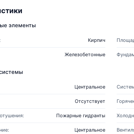
истики
ные элементы
:
Кирпич
Площад
Железобетонные
Фундам
системы
Центральное
Систем
Отсутствует
Горяче
отушения:
Пожарные гидранты
Холодн
ние:
Центральное
Вентил