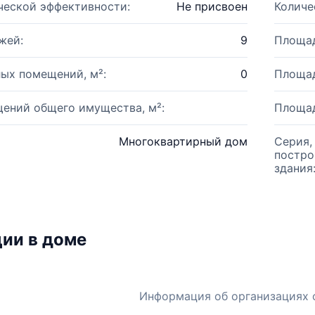
ческой эффективности:
Не присвоен
Количе
жей:
9
Площад
ых помещений, м²:
0
Площад
ений общего имущества, м²:
Площад
Многоквартирный дом
Серия,
постро
здания
ии в доме
Информация об организациях 