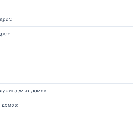
дрес:
рес:
служиваемых домов:
 домов: