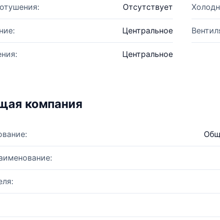
отушения:
Отсутствует
Холодн
ние:
Центральное
Вентил
ния:
Центральное
щая компания
ование:
Общ
аименование:
ля: