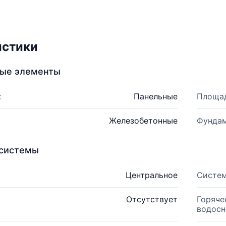
истики
ные элементы
:
Панельные
Площад
Железобетонные
Фундам
системы
Центральное
Систем
Отсутствует
Горяче
водосн