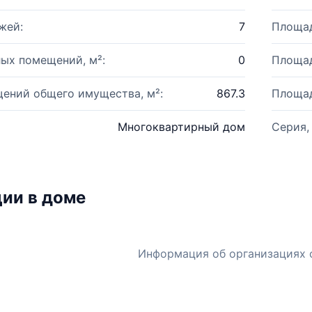
жей:
7
Площад
ых помещений, м²:
0
Площад
ений общего имущества, м²:
867.3
Площад
Многоквартирный дом
Серия,
ии в доме
Информация об организациях 