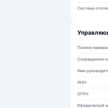
Система отопле
Управляю
Полное наимен
Сокращенное н
Имя руководите
ИНН:
ОГРН:
Юридический а