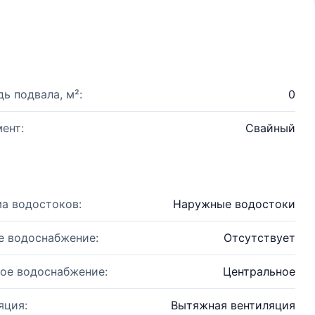
ь подвала, м²:
0
ент:
Свайный
а водостоков:
Наружные водостоки
е водоснабжение:
Отсутствует
ое водоснабжение:
Центральное
яция:
Вытяжная вентиляция