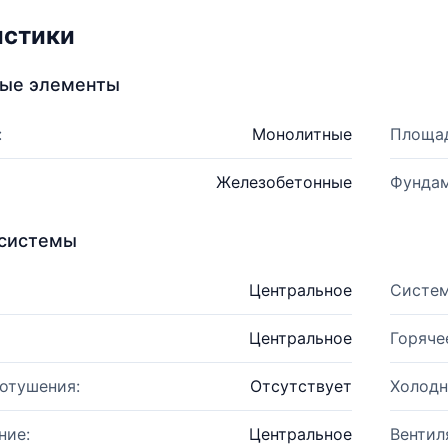
истики
ные элементы
:
Монолитные
Площад
Железобетонные
Фундам
системы
Центральное
Систем
Центральное
Горяче
отушения:
Отсутствует
Холодн
ние:
Центральное
Вентил