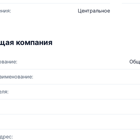
ния:
Центральное
щая компания
ование:
Общ
аименование:
ля:
дрес: