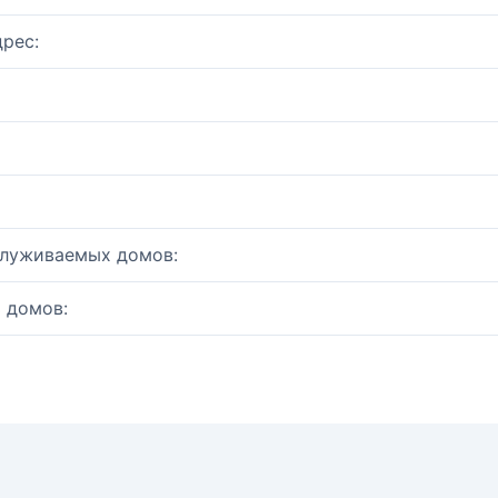
рес:
служиваемых домов:
 домов: