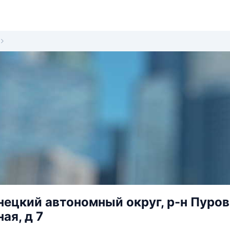
ецкий автономный округ, р-н Пуровс
ая, д 7