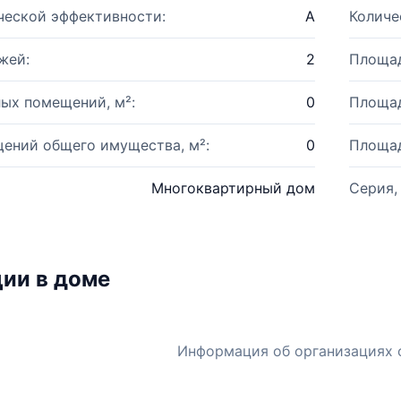
ческой эффективности:
A
Количе
жей:
2
Площад
ых помещений, м²:
0
Площад
ений общего имущества, м²:
0
Площад
Многоквартирный дом
Серия,
ии в доме
Информация об организациях 