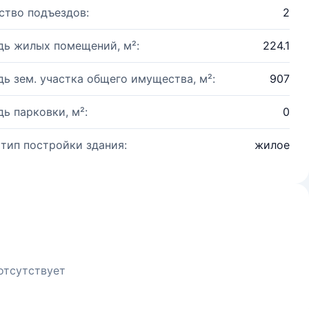
ство подъездов:
2
ь жилых помещений, м²:
224.1
ь зем. участка общего имущества, м²:
907
ь парковки, м²:
0
 тип постройки здания:
жилое
отсутствует