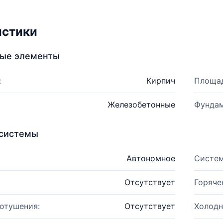
истики
ные элементы
:
Кирпич
Площад
Железобетонные
Фундам
системы
Автономное
Систем
Отсутствует
Горяче
отушения:
Отсутствует
Холодн