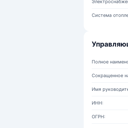
Электроснабже
Система отопле
Управляю
Полное наимен
Сокращенное н
Имя руководите
ИНН:
ОГРН: