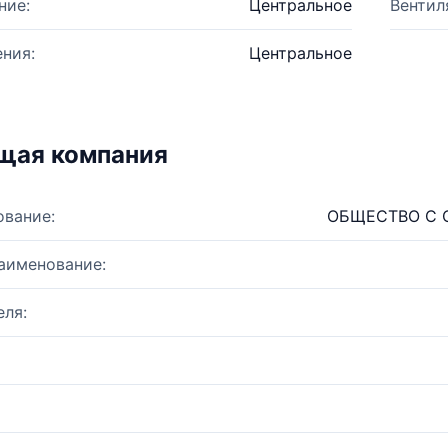
ние:
Центральное
Вентил
ния:
Центральное
щая компания
ование:
ОБЩЕСТВО С 
аименование:
ля: