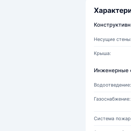
Характер
Конструктив
Несущие стены
Крыша:
Инженерные 
Водоотведение:
Газоснабжение:
Система пожар