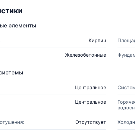
истики
ные элементы
:
Кирпич
Площад
Железобетонные
Фундам
системы
Центральное
Систем
Центральное
Горяче
водосн
отушения:
Отсутствует
Холодн