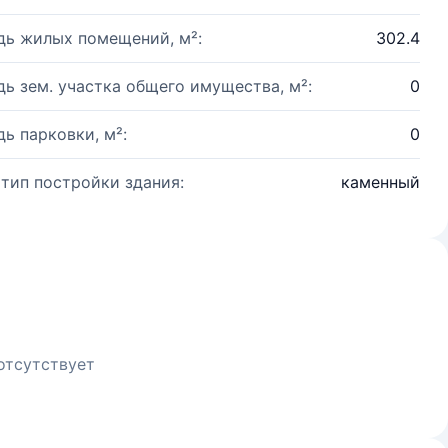
ь жилых помещений, м²:
302.4
ь зем. участка общего имущества, м²:
0
ь парковки, м²:
0
 тип постройки здания:
каменный
отсутствует