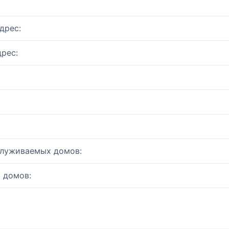
дрес:
рес:
служиваемых домов:
 домов: