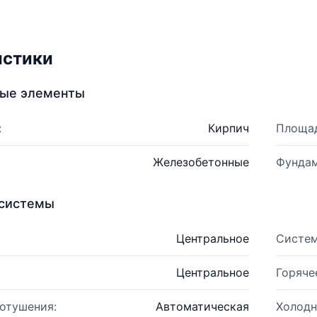
истики
ные элементы
:
Кирпич
Площад
Железобетонные
Фундам
системы
Центральное
Систем
Центральное
Горяче
отушения:
Автоматическая
Холодн