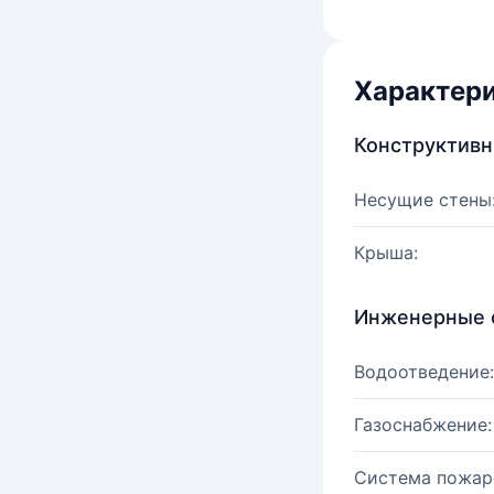
Характер
Конструктив
Несущие стены
Крыша:
Инженерные 
Водоотведение:
Газоснабжение:
Система пожар