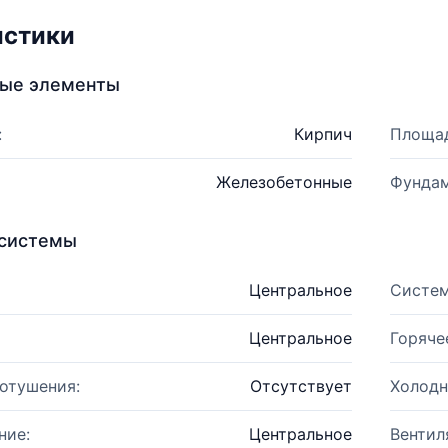
истики
ные элементы
:
Кирпич
Площад
Железобетонные
Фундам
системы
Центральное
Систем
Центральное
Горяче
отушения:
Отсутствует
Холодн
ние:
Центральное
Вентил