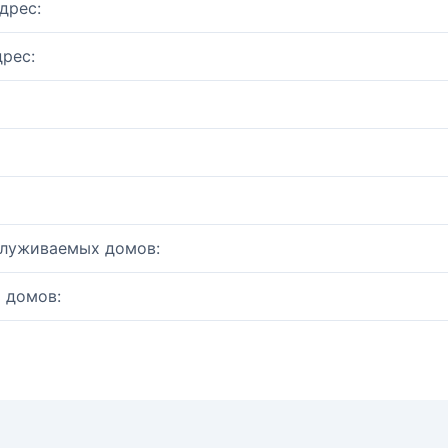
дрес:
рес:
служиваемых домов:
 домов: