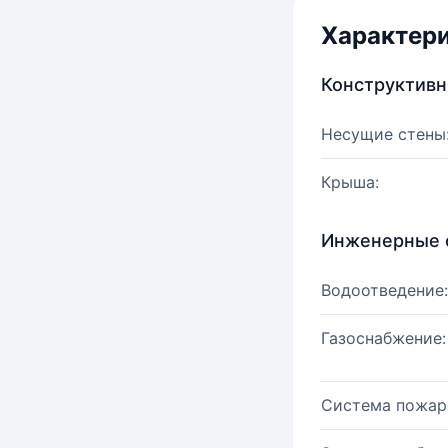
Характер
Конструктив
Несущие стены
Крыша:
Инженерные 
Водоотведение:
Газоснабжение:
Система пожар