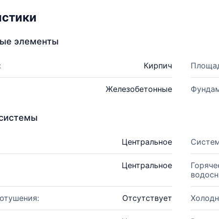
истики
ные элементы
:
Кирпич
Площад
Железобетонные
Фундам
системы
Центральное
Систем
Центральное
Горяче
водосн
отушения:
Отсутствует
Холодн