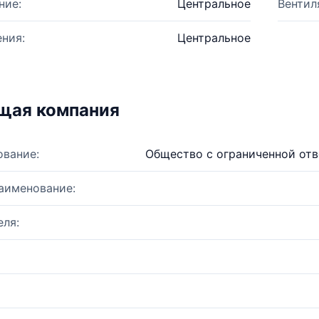
ние:
Центральное
Вентил
ния:
Центральное
щая компания
ование:
Общество с ограниченной от
аименование:
ля: