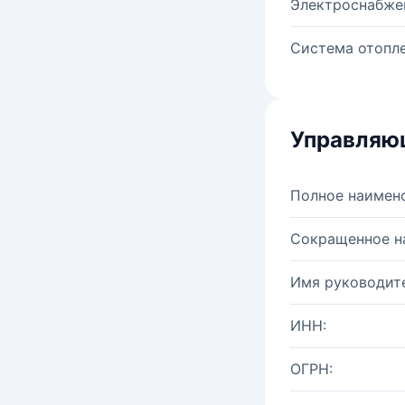
Электроснабже
Система отопле
Управляю
Полное наимен
Сокращенное н
Имя руководите
ИНН:
ОГРН: