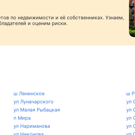
тов по недвижимости и её собственниках. Узнаем,
бладателей и оценим риски.
ш Ленинское
ш Р
ул Луначарского
ул 
ул Малая Рыбацкая
ул 
п Мира
ул 
ул Нариманова
ул 
ул Никонова
ул 