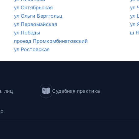
ул Октябрьская
ул 
ул Ольги Берггольц
ул 
ул Первомайская
ул 
ул Победы
ш Я
проезд Промкомбинатовский
ул Ростовская
. лиц
Судебная практика
PI