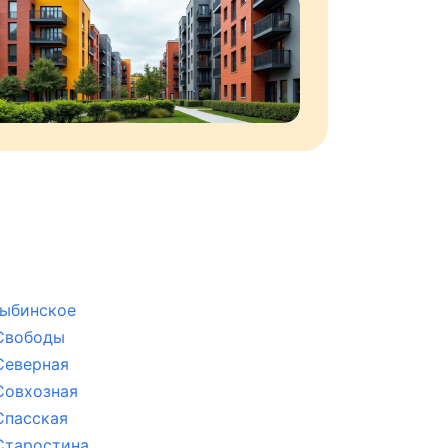
ыбинское
Свободы
Северная
Совхозная
Спасская
Старостина