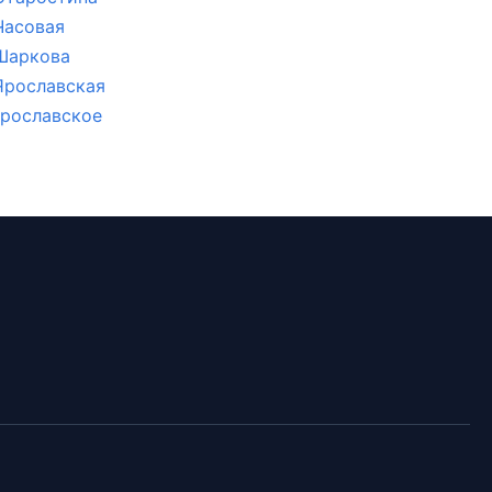
Часовая
Шаркова
Ярославская
рославское