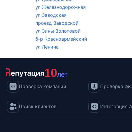
ул Железнодорожная
ул Заводская
проезд Заводской
ул Зины Золотовой
б-р Красноармейский
ул Ленина
10
лет
Проверка компаний
Проверка физ
Поиск клиентов
Интеграция A